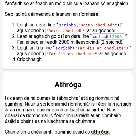
fanfaidh sé ar feadh an méid sin sula leanann sé ar aghaidh.
Seo iad ná céimeanna a leanann an ríomhaire:
Léigh an céad líne “
”
scríobh
(
"Roimh chodladh"
)
agus scríobh
ar an gconsól.
"Roimh chodladh"
Lean ar aghaidh go dtí an dara líne “
”.
codladh
(
2000
)
Fan anseo ar feadh 2000 milleasoicindí (2 soicind).
Léigh an tríú líne “
”
scríobh
(
"Tar éis an chodlata"
)
agus scríobh
ar an gconsól.
"Tar éis an chodlata"
Críochnaigh.
Athróga
Is ceann de na
cumas
is tábhachtaí atá ag ríomhairí ná
cuimhne
. Nuair a scríobhaimid ríomhchlár is féidir linn
iarraidh
ar an ríomhaire cuimhneamh ar luachanna áirithe. Níos
déanaí sa ríomhchlár is féidir linn iarraidh ar an ríomhaire
úsáid a bhaint as na luachanna sa chuimhne.
Chun é sin a dhéanamh, bainimid úsáid as
athróga
.