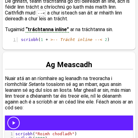
De ghnáth, téann tráchtanna go dtí deireadh an líne, ach is
féidir linn trácht a chríochnú go luath más maith linn.
Caithfidh muid
a chur isteach san áit ar mhaith linn
--<
deireadh a chur leis an trácht.
Tugaimid
“tráchtanna inlíne”
ar na tráchtanna sin.
scríobh
(
1
 + 
>-- Trácht inlíne --<
2
)
Ag Meascadh
Nuair atá an an ríomhaire ag leanadh na treoracha i
ríomhchlár
Setanta
tosaíonn sé ag an mbarr, agus ansin
leanann sé ag dul síos an liosta. Mar gheall ar sin, más mian
linn treoir a dhéanamh tar éis treoir eile, níl le déanamh
againn ach é a scríobh ar an céad líne eile. Féach anois ar an
cód seo: