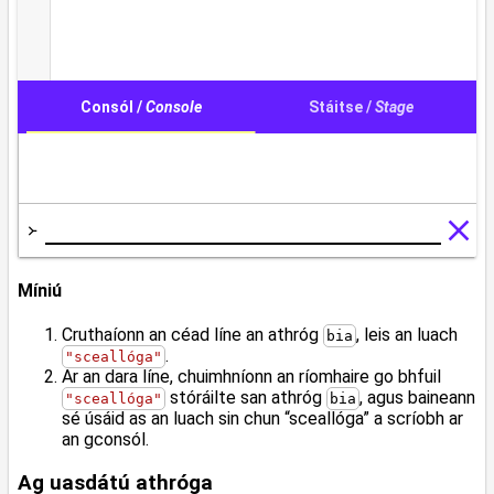
Míniú
Cruthaíonn an céad líne an athróg
, leis an luach
bia
.
"sceallóga"
Ar an dara líne, chuimhníonn an ríomhaire go bhfuil
stóráilte san athróg
, agus baineann
"sceallóga"
bia
sé úsáid as an luach sin chun “sceallóga” a scríobh ar
an gconsól.
Ag uasdátú athróga