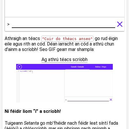
Athraigh an téacs
go rud éigin
"Cuir do théacs anseo"
eile agus rith an cód. Déan iarracht an cód a athrú chun
d’ainm a scríobh! Seo GIF gearr mar shampla:
Ag athrú téacs scríobh
Ní féidir liom “í” a scríobh!
Tuigeann
Setanta
go mb’fhéidir nach féidir leat síntí fada
(áéíóú) a chlóscríobh, mar sin oibríonn gach gníomh a