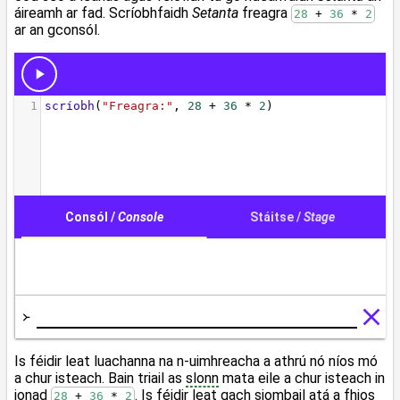
áireamh ar fad. Scríobhfaidh
Setanta
freagra
28
 + 
36
 * 
2
ar an gconsól.
Is féidir leat luachanna na n-uimhreacha a athrú nó níos mó
a chur isteach. Bain triail as
slonn
mata eile a chur isteach in
ionad
. Is féidir leat gach siombail atá a fhios
28
 + 
36
 * 
2