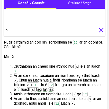
Nuair a rithimid an cód sin, scríobhann sé
ar an gconsól.
12
Cén fáth?
Míniú
Cruthaíonn an chéad líne athróg nua
leis an luach
x
.
2
Ar an dara líne, tosaíonn an ríomhaire ag athrú luach
. Chun an luach nua a fháil, ríomhann sé luach an
x
tsloinn
. Is é
freagra an áireamh sin mar is
x + 
10
12
é
luach
faoi láthair
.
2
x
Ansin, athraíonn an ríomhaire luach
go
.
x
12
Ar an tríú líne, scríobhann an ríomhaire luach
ar an
x
gconsól, agus anois is é
luach
.
12
x