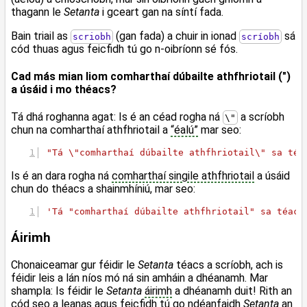
thagann le
Setanta
i gceart gan na síntí fada.
Bain triail as
(gan fada) a chuir in ionad
sá
scriobh
scríobh
cód thuas agus feicfidh tú go n-oibríonn sé fós.
Cad más mian liom comharthaí dúbailte athfhriotail (")
a úsáid i mo théacs?
Tá dhá roghanna agat: Is é an céad rogha ná
a scríobh
\"
chun na comharthaí athfhriotail a
“éalú”
mar seo:
"Tá \"comharthaí dúbailte athfhriotail\" sa téa
Is é an dara rogha ná
comharthaí singile athfhriotail
a úsáid
chun do théacs a shainmhíniú, mar seo:
'Tá "comharthaí dúbailte athfhriotail" sa téacs
Áirimh
Chonaiceamar gur féidir le
Setanta
téacs a scríobh, ach is
féidir leis a lán níos mó ná sin amháin a dhéanamh. Mar
shampla: Is féidir le
Setanta
áirimh
a dhéanamh duit! Rith an
cód seo a leanas agus feicfidh tú go ndéanfaidh
Setanta
an