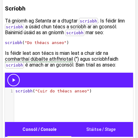
Scríobh
Tá gníomh ag
Setanta
ar a dtugtar
. Is féidir linn
scríobh
a úsáid chun téacs a scríobh ar an gconsól.
scríobh
Bainimid úsáid as an gníomh
mar seo:
scríobh
scríobh
(
"Do théacs anseo"
)
Is féidir leat aon téacs is mian leat a chuir idir na
comharthaí dúbailte athfhriotail
(") agus scríobhfaidh
é amach ar an gconsól. Bain triail as anseo:
scríobh