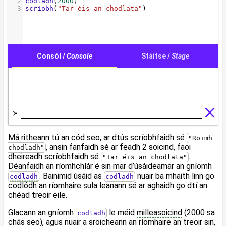
Má ritheann tú an cód seo, ar dtús scríobhfaidh sé
"Roimh 
, ansin fanfaidh sé ar feadh 2 soicind, faoi
chodladh"
dheireadh scríobhfaidh sé
.
"Tar éis an chodlata"
Déanfaidh an ríomhchlár é sin mar d’úsáideamar an gníomh
. Bainimid úsáid as
nuair ba mhaith linn go
codladh
codladh
codlódh an ríomhaire sula leanann sé ar aghaidh go dtí an
chéad treoir eile.
Glacann an gníomh
le méid
milleasoicind
(2000 sa
codladh
chás seo), agus nuair a sroicheann an ríomhaire an treoir sin,