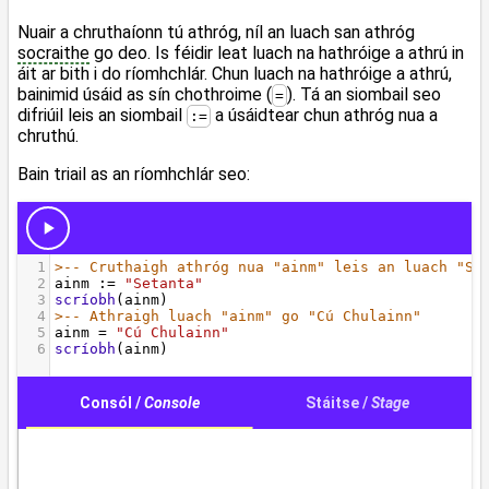
Nuair a chruthaíonn tú athróg, níl an luach san athróg
socraithe
go deo. Is féidir leat luach na hathróige a athrú in
áit ar bith i do ríomhchlár. Chun luach na hathróige a athrú,
bainimid úsáid as sín chothroime (
). Tá an siombail seo
=
difriúil leis an siombail
a úsáidtear chun athróg nua a
:=
chruthú.
Bain triail as an ríomhchlár seo: