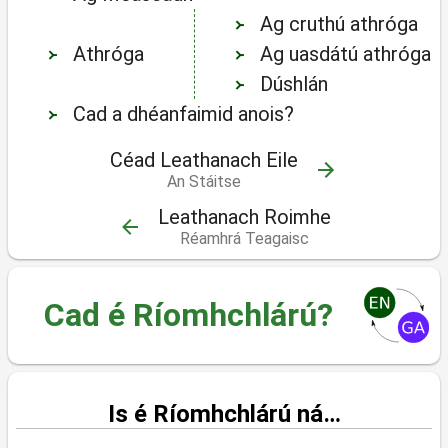
Ag cruthú athróga
Athróga
Ag uasdátú athróga
Dúshlán
Cad a dhéanfaimid anois?
Céad Leathanach Eile
An Stáitse
Leathanach Roimhe
Réamhrá Teagaisc
Cad é Ríomhchlárú?
Is é Ríomhchlárú ná…