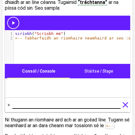
dhiaidh ar an líne céanna. Tugaimid
“tráchtanna”
ar na
píosa cód sin. Seo sampla:
Ní thugann an ríomhaire aird ach ar an gcéad líne. Tugann sé
neamhaird ar an dara cheann mar tosaíonn sé le
.
>--