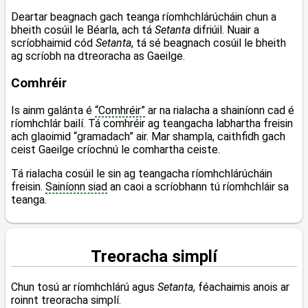
Deartar beagnach gach teanga ríomhchlárúcháin chun a
bheith cosúil le Béarla, ach tá
Setanta
difriúil. Nuair a
scríobhaimid cód
Setanta
, tá sé beagnach cosúil le bheith
ag scríobh na dtreoracha as Gaeilge.
Comhréir
Is ainm galánta é
“Comhréir”
ar na rialacha a shainíonn cad é
ríomhchlár bailí. Tá comhréir ag teangacha labhartha freisin
ach glaoimid “gramadach” air. Mar shampla, caithfidh gach
ceist Gaeilge críochnú le comhartha ceiste.
Tá rialacha cosúil le sin ag teangacha ríomhchlárúcháin
freisin.
Sainíonn siad
an caoi a scríobhann tú ríomhchláir sa
teanga.
Treoracha simplí
Chun tosú ar ríomhchlárú agus
Setanta
, féachaimis anois ar
roinnt treoracha simplí.