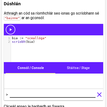
Dúshlán
Athraigh an cód sa ríomhchlár seo ionas go scríobhann sé
ar an gconsól:
"bainne"
Cliceáil anseo le haghaidh an freagra