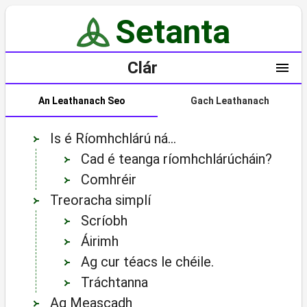
Is é Ríomhchlárú ná…
Cad é teanga ríomhchlárúcháin?
Comhréir
Treoracha simplí
Scríobh
Áirimh
Ag cur téacs le chéile.
Tráchtanna
Ag Meascadh