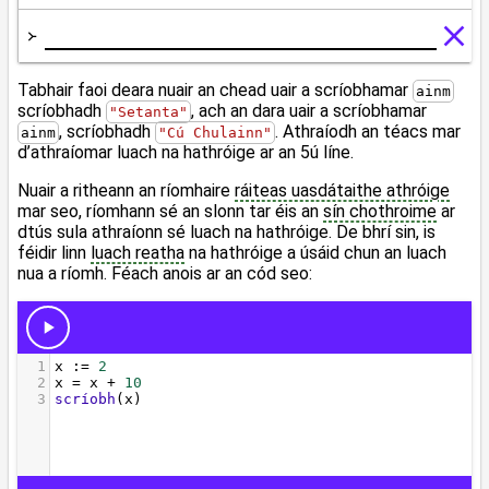
Tabhair faoi deara nuair an chead uair a scríobhamar
ainm
scríobhadh
, ach an dara uair a scríobhamar
"Setanta"
, scríobhadh
. Athraíodh an téacs mar
ainm
"Cú Chulainn"
d’athraíomar luach na hathróige ar an 5ú líne.
Nuair a ritheann an ríomhaire
ráiteas uasdátaithe athróige
mar seo, ríomhann sé an slonn tar éis an
sín chothroime
ar
dtús sula athraíonn sé luach na hathróige. De bhrí sin, is
féidir linn
luach reatha
na hathróige a úsáid chun an luach
nua a ríomh. Féach anois ar an cód seo: