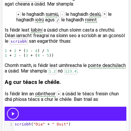
agat cheana a úsáid. Mar shampla:
le haghaidh
suimiú
,
le haghaidh
dealú
,
le
+
-
*
haghaidh
iolrú
agus
le haghaidh
roinnt
.
/
Is féidir leat
lúibíní
a úsáid chun sloinn casta a chruthú.
Déan iarracht freagraí na sloinn seo a scríobh ar an gconsól
le
san eagarthóir thuas:
scríobh
1
 + 
2
 * (
3
 - 
4
) / 
5
1
 + 
2
 - (
3
 + (
4
 - 
5
))
Chomh maith, is féidir leat uimhreacha le
pointe deachúlach
a úsáid. Mar shampla
nó
.
1.2
123.4
Ag cur téacs le chéile.
Is féidir linn an
oibritheoir
a úsáid le téacs freisin chun
+
dhá phíosa téacs a chur le chéile. Bain triail as: