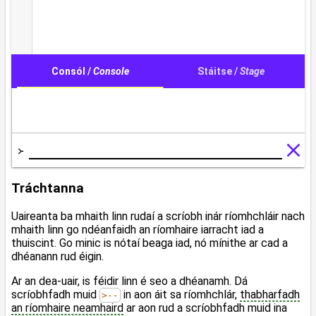
Tráchtanna
Uaireanta ba mhaith linn rudaí a scríobh inár ríomhchláir nach
mhaith linn go ndéanfaidh an ríomhaire iarracht iad a
thuiscint. Go minic is nótaí beaga iad, nó mínithe ar cad a
dhéanann rud éigin.
Ar an dea-uair, is féidir linn é seo a dhéanamh. Dá
scríobhfadh muid
in aon áit sa ríomhchlár,
thabharfadh
>--
an ríomhaire neamhaird
ar aon rud a scríobhfadh muid ina