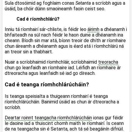
Sula dtosóimid ag foghlaim conas
Setanta
a scríobh agus a
úsáid, ba chóir dúinn smaoineamh faoin ceist seo.
Cad é ríomhchlárú?
Inniu tá ríomhairí sár-chliste, is féidir leo
áirimh
a dhéanamh i
bhfaiteadh na súl nach féidir le haon duine a dhéanamh ina
cheann. Bíodh sin mar atá, bíonn treoir de dhíth ar ríomhaire
chun áireamh a dhéanamh agus is éard atá i ríomhchlárú ná
an treoir sin a thabhairt.
Nuair a scríobhaimid ríomhchláir, scríobhaimid
treoracha
chun go leanfaidh an ríomhaire iad. Léifidh an ríomhaire ár
dtreoracha agus leanfaidh sé iad go díreach.
Cad é teanga ríomhchlárúcháin?
Is teanga speisialta a thuigeann ríomhairí é teanga
ríomhchlárúcháin. Bainimid úsáid as chun ár dtreoracha a
scríobh.
Deartar roinnt teangacha ríomhchlárúcháin
ionas gur féidir
le daoine iad a thuiscint chomh maith le ríomhairí. Is ceann
de na teangacha sin é Setanta, ach tá sé beagáinín difriúil.