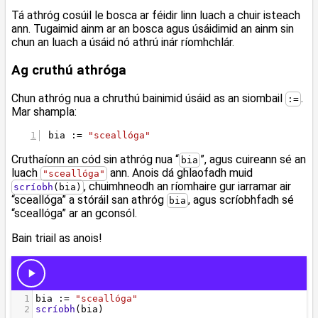
Tá athróg cosúil le bosca ar féidir linn luach a chuir isteach
ann. Tugaimid ainm ar an bosca agus úsáidimid an ainm sin
chun an luach a úsáid nó athrú inár ríomhchlár.
Ag cruthú athróga
Chun athróg nua a chruthú bainimid úsáid as an siombail
.
:=
Mar shampla:
bia := 
"sceallóga"
Cruthaíonn an cód sin athróg nua “
”, agus cuireann sé an
bia
luach
ann. Anois dá ghlaofadh muid
"sceallóga"
, chuimhneodh an ríomhaire gur iarramar air
scríobh
(bia)
“sceallóga” a stóráil san athróg
, agus scríobhfadh sé
bia
“sceallóga” ar an gconsól.
Bain triail as anois!