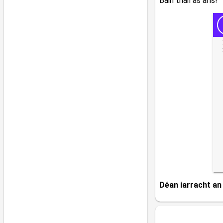
Bain triail as arís!
Déan iarracht an 