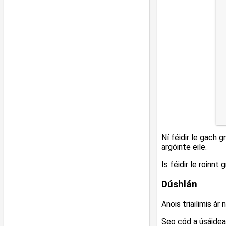
Ní féidir le gach 
argóinte eile.
Is féidir le roinnt
Dúshlán
Anois triailimis ár
Seo cód a úsáide