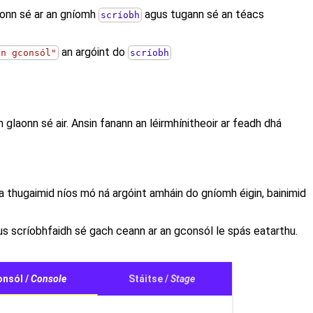
laonn sé ar an gníomh
agus tugann sé an téacs
scríobh
an argóint do
an gconsól"
scríobh
 glaonn sé air. Ansin fanann an léirmhínitheoir ar feadh dhá
 a thugaimid níos mó ná argóint amháin do gníomh éigin, bainimid
gus scríobhfaidh sé gach ceann ar an gconsól le spás eatarthu.