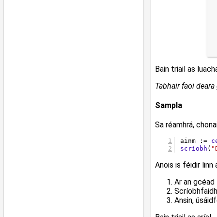
Bain triail as lua
Tabhair faoi deara 
Sampla
Sa réamhrá, chona
ainm := 
c
scríobh
(
"
Anois is féidir linn
Ar an gcéad 
Scríobhfaidh
Ansin, úsáid