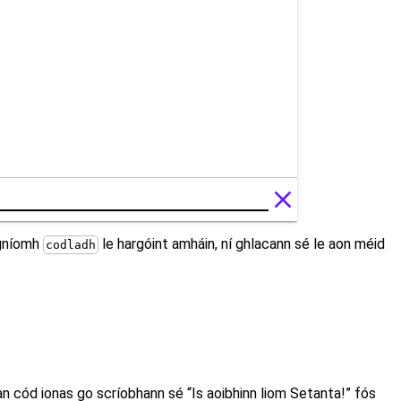
 gníomh
le hargóint amháin, ní ghlacann sé le aon méid
codladh
an cód ionas go scríobhann sé “Is aoibhinn liom Setanta!” fós