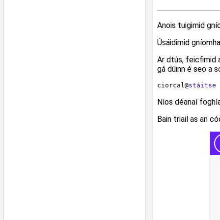
Anois tuigimid gnío
Úsáidimid gníomha
Ar dtús, feicfimid
gá dúinn é seo a s
ciorcal
@
stáitse
Níos déanaí foghla
Bain triail as an c