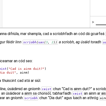
channa difriúla, mar shampla, cad a scríobhfadh an cód dá gcuirfeá
gur féidir linn
a scríobh, ag úsáid toradh
scríobh
(
uas
(
3
, 
2
))
u
iceamar an cód seo:
eist
(
"Cad is ainm duit?"
)
Dia duit"
, ainm)
 a thuiscint cad atá ar siúl.
líne, úsáidimid an gníomh
chun “Cad is ainm duit?” a scríob
ceist
 an úsáideoir a ainm sa chonsól, tabharfaidh
an ainm ar ai
ceist
fear an gníomh
chun “Dia duit” agus luach an athróg
scríobh
ain