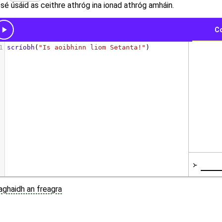
é úsáid as ceithre athróg ina ionad athróg amháin.
haghaidh an freagra