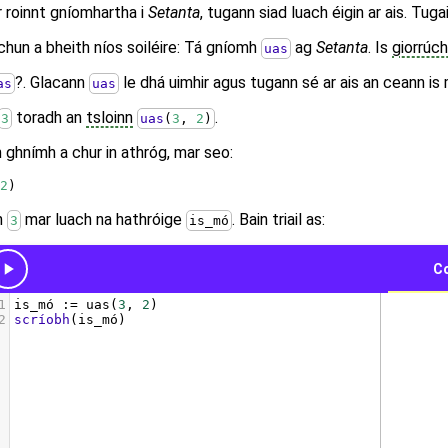
r roinnt gníomhartha i
Setanta
, tugann siad luach éigin ar ais. Tug
hun a bheith níos soiléire: Tá gníomh
ag
Setanta
. Is
giorrúc
uas
?. Glacann
le dhá uimhir agus tugann sé ar ais an ceann is
as
uas
toradh an
tsloinn
.
3
uas
(
3
, 
2
)
dh ghnímh a chur in athróg, mar seo:
2
)
h
mar luach na hathróige
. Bain triail as:
3
is_mó