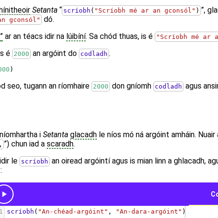
hínitheoir
Setanta
“
”, g
scríobh
(
"Scríobh mé ar an gconsól"
)
dó.
an gconsól"
”
ar an téacs idir na
lúibíní
. Sa chód thuas, is é
"Scríobh mé ar 
is é
an argóint do
.
2000
codladh
000
)
cód seo, tugann an ríomhaire
don gníomh
agus ansin
2000
codladh
 gníomhartha i
Setanta
glacadh
le níos mó ná argóint amháin. Nuair
”) chun iad a
scaradh
.
,
dir le
an oiread argóintí agus is mian linn a ghlacadh, a
scríobh
: