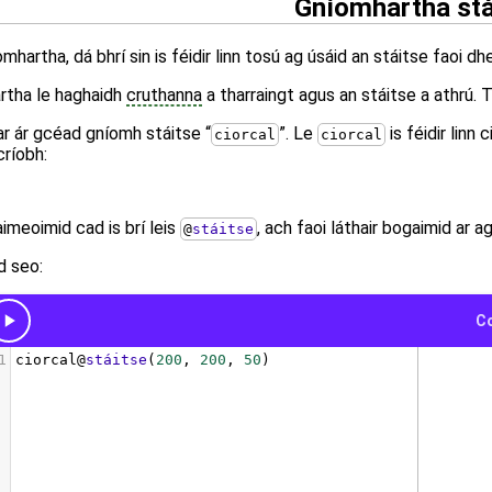
Gníomhartha stá
mhartha, dá bhrí sin is féidir linn tosú ag úsáid an stáitse faoi dh
rtha le haghaidh
cruthanna
a tharraingt agus an stáitse a athrú. 
 ar ár gcéad gníomh stáitse “
”. Le
is féidir linn 
ciorcal
ciorcal
críobh:
imeoimid cad is brí leis
, ach faoi láthair bogaimid ar a
@
stáitse
ód seo: