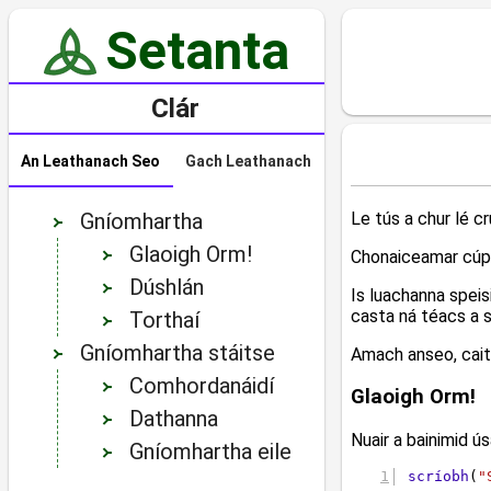
Le tús a chur lé cr
Gníomhartha
Glaoigh Orm!
Chonaiceamar cúpl
Dúshlán
Is luachanna speis
casta ná téacs a s
Torthaí
Gníomhartha stáitse
Amach anseo, caithf
Comhordanáidí
Glaoigh Orm!
Dathanna
Nuair a bainimid ú
Gníomhartha eile
scríobh
(
"