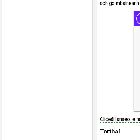
ach go mbaineann s
Cliceáil anseo le 
Torthaí