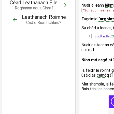
Céad Leathanach Eile
Nuair a léann
léirm
Roghanna agus Cinntí
"Scríobh mé ar 
Leathanach Roimhe
Tugaimid
“
argóint
Cad é Ríomhchlárú?
Sa chód a leanas, 
codladh
(
2
Nuair a ritear an 
soicind.
Níos mó argóintí
Is féidir le roinnt
úsáid as
camóg
(“
Mar shampla, is féi
Bain triail as anseo