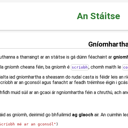
An Stáitse
Gníomharth
uthanna a tharraingt ar an stáitse is gá dúinn féachaint ar
gníom
a gníomh cheana féin, ba gníomh é
, chomh maith le
scríobh
co
ialta iad gníomhartha a sheasann do rudaí casta is féidir leis an
críobh ar an gconsól agus fanacht ar feadh tréimhse éigin i gcá
idh muid súil ar an gcaoi ár ngníomhartha féin a chruthú, ach anois 
sáid as gníomh, deirimid go bhfuilimid
ag glaoch
air. An cuimhin l
Scríobh mé ar an gconsól"
)