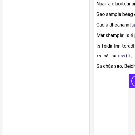
Nuair a glaoitear a
Seo sampla beag c
Cad a dhéanann
u
Mar shampla: Is é
Is féidir linn tora
is_mó := 
uas
(
3
, 
Sa chás seo, Beid