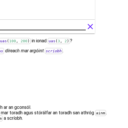
in ionad
?
uas
(
100
, 
200
)
uas
(
3
, 
2
)
díreach mar argóint
.
as
scríobh
h ar an gconsól.
s mar toradh agus stórálfar an toradh san athróg
.
ainm
a scríobh.
m