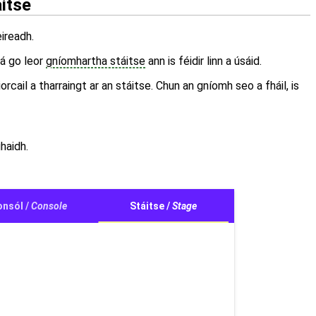
itse
eireadh.
Tá go leor
gníomhartha stáitse
ann is féidir linn a úsáid.
ciorcail a tharraingt ar an stáitse. Chun an gníomh seo a fháil, is
ghaidh.