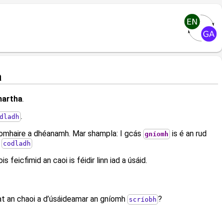
a
hartha
.
.
dladh
 ríomhaire a dhéanamh. Mar shampla: I gcás
is é an rud
gníomh
s
codladh
feicfimid an caoi is féidir linn iad a úsáid.
eat an chaoi a d’úsáideamar an gníomh
?
scríobh